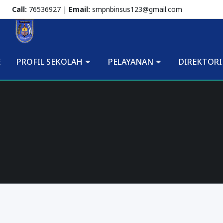
Call:
76536927 |
Email:
smpnbinsus123@gmail.com
E
PROFIL SEKOLAH
PELAYANAN
DIREKTORI