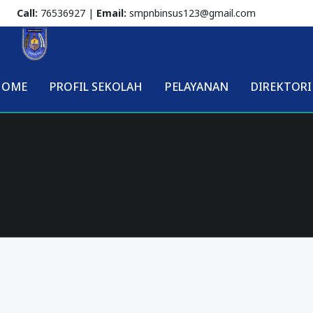
Call:
76536927 |
Email:
smpnbinsus123@gmail.com
HOME
PROFIL SEKOLAH
PELAYANAN
DIREKTORI