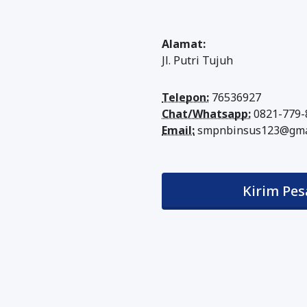
Alamat:
Jl. Putri Tujuh
Telepon:
76536927
Chat/Whatsapp:
0821-779-
Email:
smpnbinsus123@gma
Kirim Pes