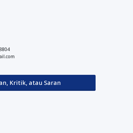
8804
il.com
an, Kritik, atau Saran