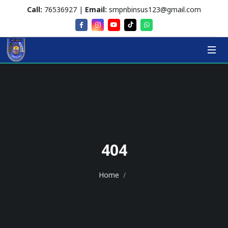
Call:
76536927 |
Email:
smpnbinsus123@gmail.com
404
Home