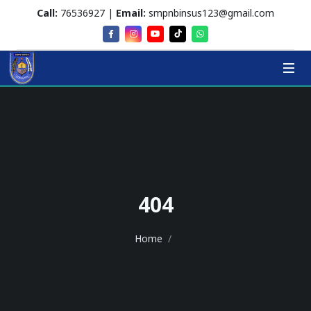
Call:
76536927 |
Email:
smpnbinsus123@gmail.com
404
Home