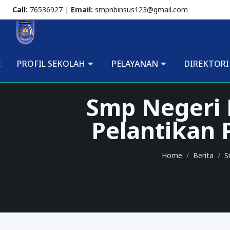
Call:
76536927 |
Email:
smpnbinsus123@gmail.com
E
PROFIL SEKOLAH
PELAYANAN
DIREKTORI
Smp Negeri 
Pelantikan 
Home
Berita
S